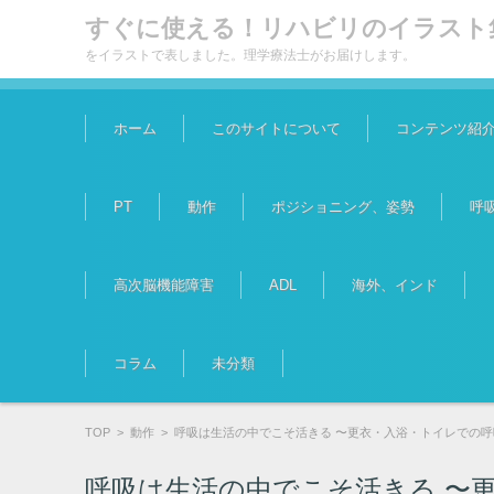
すぐに使える！リハビリのイラスト
をイラストで表しました。理学療法士がお届けします。
コンテンツに移動
ホーム
このサイトについて
コンテンツ紹
PT
動作
ポジショニング、姿勢
呼
高次脳機能障害
ADL
海外、インド
コラム
未分類
TOP
>
動作
>
呼吸は生活の中でこそ活きる 〜更衣・入浴・トイレでの
呼吸は生活の中でこそ活きる 〜