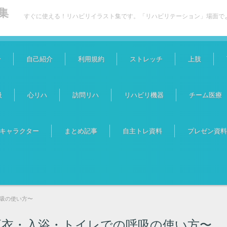
集
すぐに使える！リハビリイラスト集です。「リハビリテーション」場面で
介
自己紹介
利用規約
ストレッチ
上肢
吸
心リハ
訪問リハ
リハビリ機器
チーム医療
キャラクター
まとめ記事
自主トレ資料
プレゼン資料
呼吸の使い方〜
更衣・入浴・トイレでの呼吸の使い方〜