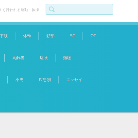
検索:
よく行われる運動・体操
下肢
体幹
頸部
ST
OT
高齢者
症状
難聴
小児
疾患別
エッセイ