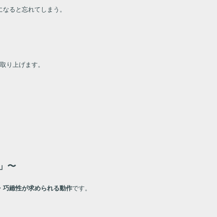
になると忘れてしまう。
。
を取り上げます。
」〜
・巧緻性が求められる動作
です。