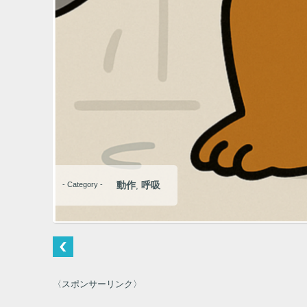
動作
呼吸
- Category -
,
〈スポンサーリンク〉