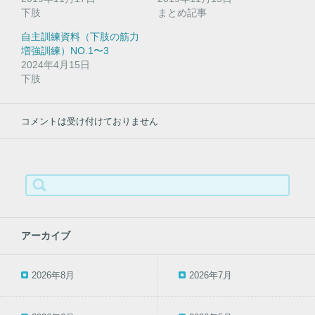
ィ
く
ン
だ
下肢
まとめ記事
ド
さ
ウ
い
自主訓練資料（下肢の筋力
で
(
開
新
増強訓練）NO.1〜3
き
し
2024年4月15日
ま
い
す
ウ
下肢
)
ィ
ン
ド
ウ
で
コメントは受け付けておりません
開
き
ま
す
)
検
索:
アーカイブ
2026年8月
2026年7月