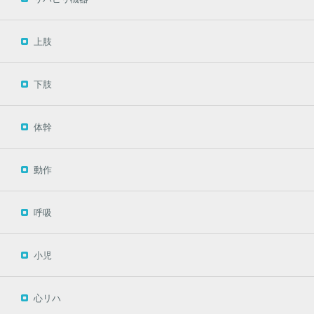
上肢
下肢
体幹
動作
呼吸
小児
心リハ