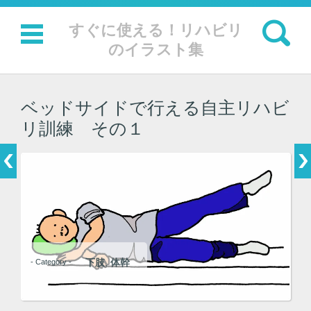
検索:
すぐに使える！リハビリ
のイラスト集
コンテンツに移動
ベッドサイドで行える自主リハビ
リ訓練 その１
下肢
体幹
- Category -
,