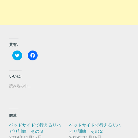
共有:
ク
F
リ
a
ッ
c
ク
e
し
b
て
o
いいね:
T
o
w
k
読み込み中…
i
で
t
共
t
有
e
す
r
る
で
に
共
は
有
ク
関連
(
リ
新
ッ
ベッドサイドで行えるリハ
ベッドサイドで行えるリハ
し
ク
い
し
ビリ訓練 その３
ビリ訓練 その２
ウ
て
2019年11月17日
2019年11月15日