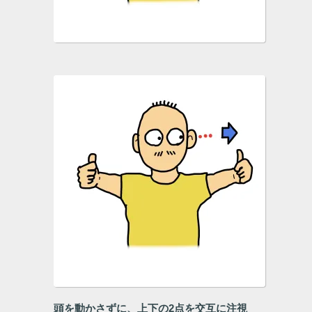
頭を動かさずに、上下の
2
点を交互に注視