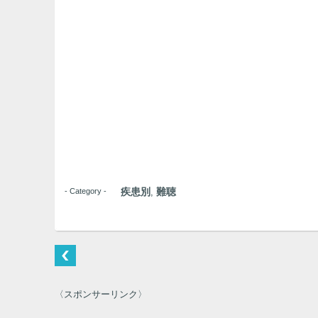
疾患別
難聴
- Category -
,
〈スポンサーリンク〉