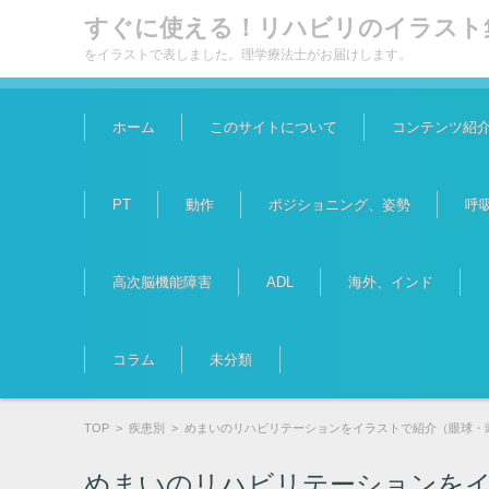
すぐに使える！リハビリのイラスト
をイラストで表しました。理学療法士がお届けします。
コンテンツに移動
ホーム
このサイトについて
コンテンツ紹
PT
動作
ポジショニング、姿勢
呼
高次脳機能障害
ADL
海外、インド
コラム
未分類
TOP
>
疾患別
>
めまいのリハビリテーションをイラストで紹介（眼球・
めまいのリハビリテーションをイ