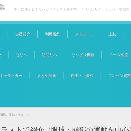
集
すぐに使える！リハビリイラスト集です。「リハビリテーション」場面で
介
自己紹介
利用規約
ストレッチ
上肢
吸
心リハ
訪問リハ
リハビリ機器
チーム医療
キャラクター
まとめ記事
自主トレ資料
プレゼン資料
頭部の運動を中心に）
ラストで紹介（眼球・頭部の運動を中心