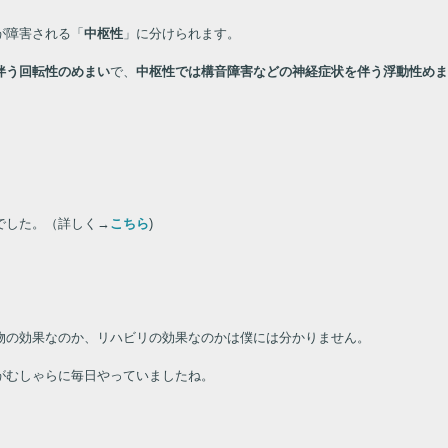
が障害される「
中枢性
」に分けられます。
伴う回転性のめまい
で、
中枢性では構音障害などの神経症状を伴う浮動性めま
でした。（詳しく
→
こちら
)
。
物の効果なのか、リハビリの効果なのかは僕には分かりません。
がむしゃらに毎日やっていましたね。
。