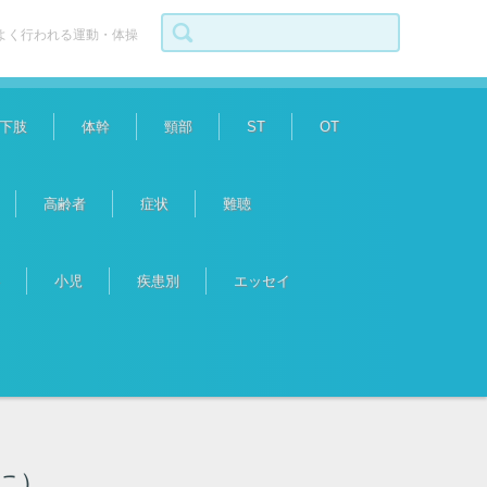
検索:
よく行われる運動・体操
下肢
体幹
頸部
ST
OT
高齢者
症状
難聴
小児
疾患別
エッセイ
に）