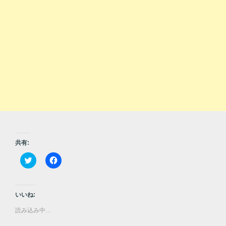
共有:
ク
F
リ
a
ッ
c
ク
e
し
b
て
o
いいね:
T
o
w
k
読み込み中…
i
で
t
共
t
有