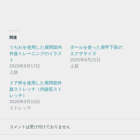
e
す
r
る
で
に
共
は
有
ク
(
リ
新
ッ
し
ク
い
し
関連
ウ
て
ィ
く
うちわを使用した肩関節内
ボールを使った肩甲下筋の
ン
だ
ド
さ
外旋トレーニングのイラス
エクササイズ
ウ
い
ト
で
(
2025年8月21日
開
新
2023年8月17日
上肢
き
し
ま
い
上肢
す
ウ
)
ィ
ドア枠を使用した肩関節外
ン
ド
旋ストレッチ（内旋筋スト
ウ
レッチ）
で
開
2020年9月10日
き
ストレッチ
ま
す
)
コメントは受け付けておりません