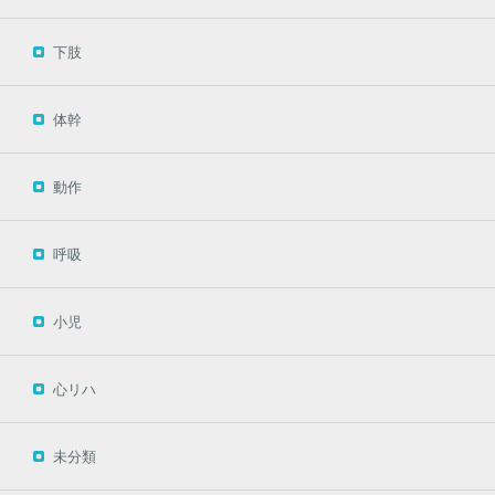
下肢
体幹
動作
呼吸
小児
心リハ
未分類