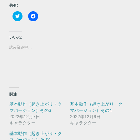
共有:
ク
F
リ
a
ッ
c
ク
e
し
b
て
o
いいね:
T
o
w
k
読み込み中…
i
で
t
共
t
有
e
す
r
る
で
に
共
は
有
ク
(
リ
新
ッ
し
ク
い
し
関連
ウ
て
ィ
く
基本動作（起き上がり・ク
基本動作（起き上がり・ク
ン
だ
ド
さ
マバージョン）その3
マバージョン）その4
ウ
い
2022年12月7日
で
(
2022年12月9日
開
新
キャラクター
キャラクター
き
し
ま
い
す
ウ
基本動作（起き上がり・ク
)
ィ
マバージョン）その1