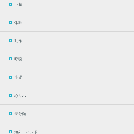
下肢
体幹
動作
呼吸
小児
心リハ
未分類
海外、インド