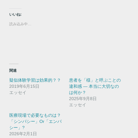
ッ
c
ク
e
し
b
て
o
いいね:
T
o
w
k
読み込み中…
i
で
t
共
t
有
e
す
r
る
で
に
共
は
有
ク
(
リ
新
ッ
し
ク
い
し
関連
ウ
て
ィ
く
疑似体験学習は効果的？？
患者を「様」と呼ぶことの
ン
だ
ド
さ
2019年6月15日
違和感 ― 本当に大切なの
ウ
い
エッセイ
で
(
は何か？
開
新
2025年9月8日
き
し
ま
い
エッセイ
す
ウ
)
ィ
医療現場で必要なものは？
ン
ド
「シンパシー」Or「エンパ
ウ
シー」?
で
開
2026年2月1日
き