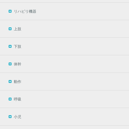
リハビリ機器
上肢
下肢
体幹
動作
呼吸
小児