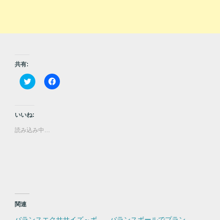
共有:
ク
F
リ
a
ッ
c
ク
e
し
b
て
o
いいね:
T
o
w
k
読み込み中…
i
で
t
共
t
有
e
す
r
る
で
に
共
は
有
ク
(
リ
新
ッ
し
ク
い
し
関連
ウ
て
ィ
く
バランスエクササイズ～ボ
バランスボールでプラン