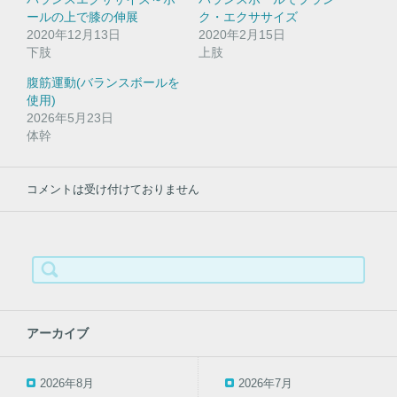
ン
だ
ド
さ
ールの上で膝の伸展
ク・エクササイズ
ウ
い
2020年12月13日
で
(
2020年2月15日
開
新
下肢
上肢
き
し
ま
い
す
ウ
腹筋運動(バランスボールを
)
ィ
使用)
ン
ド
2026年5月23日
ウ
体幹
で
開
き
ま
す
コメントは受け付けておりません
)
検
索:
アーカイブ
2026年8月
2026年7月