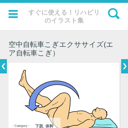
検索:
すぐに使える！リハビリ
のイラスト集
コンテンツに移動
空中自転車こぎエクササイズ(エ
ア自転車こぎ）
下肢
体幹
- Category -
,