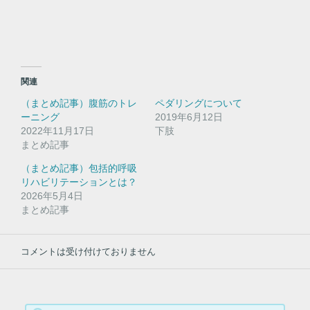
e
す
r
る
で
に
共
は
有
ク
(
リ
新
ッ
し
ク
い
し
関連
ウ
て
ィ
く
（まとめ記事）腹筋のトレ
ペダリングについて
ン
だ
ド
さ
ーニング
2019年6月12日
ウ
い
2022年11月17日
で
(
下肢
開
新
まとめ記事
き
し
ま
い
す
ウ
（まとめ記事）包括的呼吸
)
ィ
リハビリテーションとは？
ン
ド
2026年5月4日
ウ
まとめ記事
で
開
き
ま
す
コメントは受け付けておりません
)