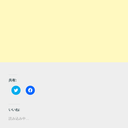
共有:
ク
F
リ
a
ッ
c
ク
e
し
b
て
o
いいね:
T
o
w
k
読み込み中…
i
で
t
共
t
有