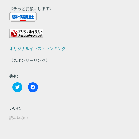
ポチっとお願いします↓
オリジナルイラストランキング
〈スポンサーリンク〉
共有:
ク
F
リ
a
ッ
c
ク
e
し
b
て
o
いいね:
T
o
w
k
読み込み中…
i
で
t
共
t
有
e
す
r
る
で
に