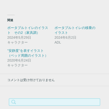
共
は
有
ク
(
リ
新
ッ
し
ク
い
し
関連
ウ
て
ィ
く
ポータブルトイレのイラス
ポータブルトイレの移乗の
ン
だ
ド
さ
ト その2（家具調）
イラスト
ウ
い
2024年5月29日
で
(
2024年6月2日
開
新
キャラクター
ADL
き
し
ま
い
す
ウ
“安静度“を表すイラスト
)
ィ
（ベッド周囲のイラスト）
ン
ド
2020年6月24日
ウ
キャラクター
で
開
き
ま
す
コメントは受け付けておりません
)
検
索: