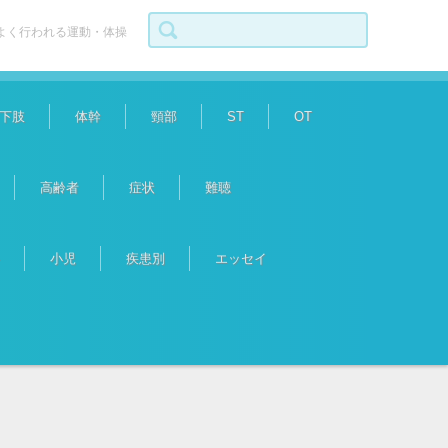
検索:
よく行われる運動・体操
下肢
体幹
頸部
ST
OT
高齢者
症状
難聴
小児
疾患別
エッセイ