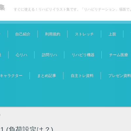
集
すぐに使える！リハビリイラスト集です。「リハビリテーション」場面で
介
自己紹介
利用規約
ストレッチ
上肢
吸
心リハ
訪問リハ
リハビリ機器
チーム医療
キャラクター
まとめ記事
自主トレ資料
プレゼン資料
)
 (負荷設定は？)