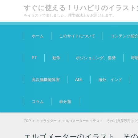
すぐに使える！リハビリのイラスト
をイラストで表しました。理学療法士がお届けします。
コンテンツに移動
ホーム
このサイトについて
コンテンツ紹
PT
動作
ポジショニング、姿勢
呼
高次脳機能障害
ADL
海外、インド
コラム
未分類
TOP
>
キャラクター
>
エルゴメーターのイラスト その1 (負荷設定は？
エルゴメーターのイラスト その1