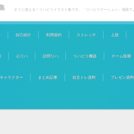
集
すぐに使える！リハビリイラスト集です。「リハビリテーション」場面で
介
自己紹介
利用規約
ストレッチ
上肢
吸
心リハ
訪問リハ
リハビリ機器
チーム医療
キャラクター
まとめ記事
自主トレ資料
プレゼン資料