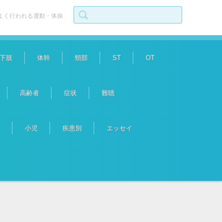
検索:
よく行われる運動・体操
下肢
体幹
頸部
ST
OT
高齢者
症状
難聴
小児
疾患別
エッセイ