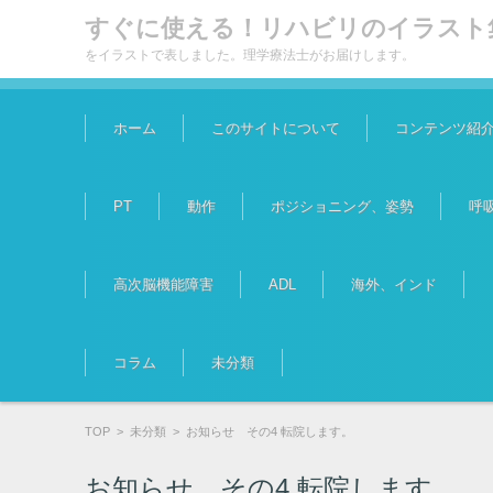
すぐに使える！リハビリのイラスト
をイラストで表しました。理学療法士がお届けします。
コンテンツに移動
ホーム
このサイトについて
コンテンツ紹
PT
動作
ポジショニング、姿勢
呼
高次脳機能障害
ADL
海外、インド
コラム
未分類
TOP
>
未分類
>
お知らせ その4 転院します。
お知らせ その4 転院します。