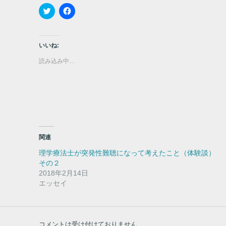
ク
F
リ
a
ッ
c
ク
e
し
b
て
o
いいね:
T
o
w
k
読み込み中…
i
で
t
共
t
有
e
す
r
る
で
に
共
は
有
ク
(
リ
新
ッ
し
ク
い
し
関連
ウ
て
ィ
く
理学療法士が突発性難聴になって考えたこと（体験談）
ン
だ
ド
さ
その２
ウ
い
2018年2月14日
で
(
開
新
エッセイ
き
し
ま
い
す
ウ
)
ィ
ン
ド
コメントは受け付けておりません