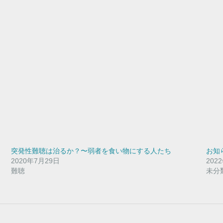
突発性難聴は治るか？〜弱者を食い物にする人たち
お知
2020年7月29日
202
難聴
未分