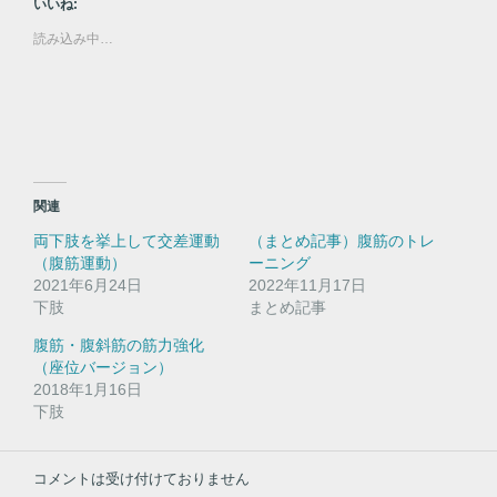
いいね:
T
o
w
k
読み込み中…
i
で
t
共
t
有
e
す
r
る
で
に
共
は
有
ク
(
リ
新
ッ
し
ク
い
し
関連
ウ
て
ィ
く
両下肢を挙上して交差運動
（まとめ記事）腹筋のトレ
ン
だ
ド
さ
（腹筋運動）
ーニング
ウ
い
2021年6月24日
で
(
2022年11月17日
開
新
下肢
まとめ記事
き
し
ま
い
す
ウ
腹筋・腹斜筋の筋力強化
)
ィ
（座位バージョン）
ン
ド
2018年1月16日
ウ
下肢
で
開
き
ま
す
コメントは受け付けておりません
)