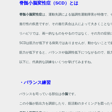
脊髄小脳変性症（SCD）とは
脊髄小脳変性症
は、運動失調による協調性運動障害が特徴で、
進行性の疾患ですが、その進行具合は人によって大きくことな
リハビリでは、画一的なものをやるのではなく、その方の症状
SCDは筋力が低下する病気ではありませんが、動かないことで
筋力が低下すると、バランスや協調性低下につながるので、筋
以下に、代表的な訓練をいくつか挙げてみますね。
・バランス練習
バランスを司っている部位は
小脳
です。
この小脳が筋出力を調節したり、筋活動のタイミングを図った