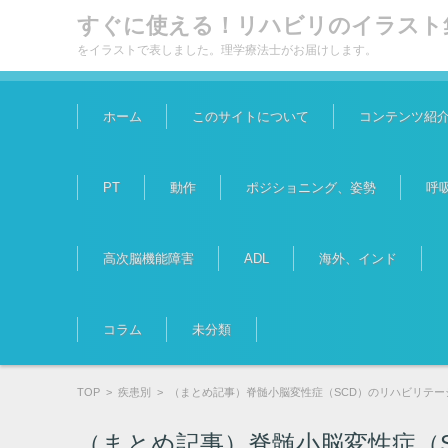
すぐに使える！リハビリのイラスト
をイラストで表しました。理学療法士がお届けします。
コンテンツに移動
ホーム
このサイトについて
コンテンツ紹
PT
動作
ポジショニング、姿勢
呼
高次脳機能障害
ADL
海外、インド
コラム
未分類
TOP
>
疾患別
>
（まとめ記事）脊髄小脳変性症（SCD）のリハビリテー
（まとめ記事）脊髄小脳変性症（