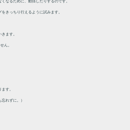
なくなるために、動揺したりするのです。
グをきっちり行えるように試みます。
いきます。
ません。
ります。
も忘れずに。）