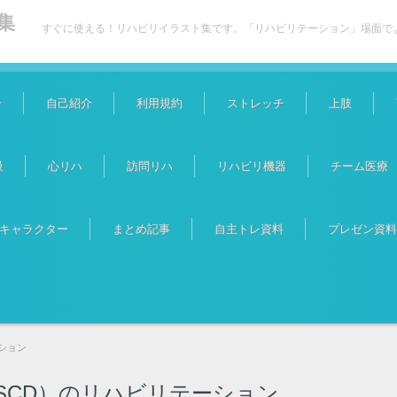
集
すぐに使える！リハビリイラスト集です。「リハビリテーション」場面で
介
自己紹介
利用規約
ストレッチ
上肢
吸
心リハ
訪問リハ
リハビリ機器
チーム医療
キャラクター
まとめ記事
自主トレ資料
プレゼン資料
ション
SCD）のリハビリテーション