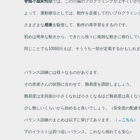
脊髄小脳変性症
では、この小脳のプログラミングが上手くいか
よって、運動療法としては、動作を反復して行いプログラミン
さまざまな
感覚
を駆使して、動作の再学習をするのです。
初めは簡単な動きから、できたら徐々に複雑な動きに移行して
同じことでも
100
回行えば、そううち一部が定着するかもしれ
バランス訓練には様々なものがあります。
その患者さんの状態に合わせて、難易度を調節しましょう。
難易度は支持面が小さくなれば小さくなるほど難易度は高くな
少し難しいくらいから始めると良いでしょう。（安全面の配慮
バランス訓練のまとめは以下に挙げてあります。（→
こちら
）
下のイラストは四つ這いバランス。これなら倒れても安心♪