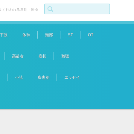
検索:
よく行われる運動・体操
下肢
体幹
頸部
ST
OT
高齢者
症状
難聴
小児
疾患別
エッセイ