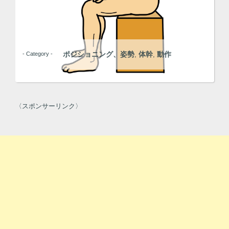
ポジショニング、姿勢
体幹
動作
- Category -
,
,
〈スポンサーリンク〉