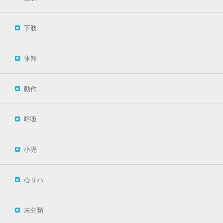
下肢
体幹
動作
呼吸
小児
心リハ
未分類