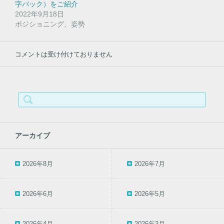
)
ィ
字バック）をご紹介
ン
ド
2022年9月18日
ウ
ポジショニング、姿勢
で
開
き
ま
す
コメントは受け付けておりません
)
検
索:
アーカイブ
2026年8月
2026年7月
2026年6月
2026年5月
2026年4月
2026年3月