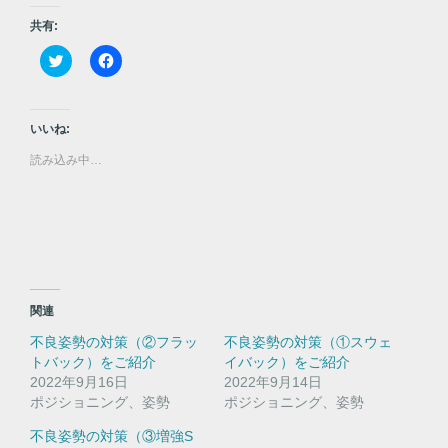
共有:
ク
F
リ
a
ッ
c
ク
e
し
b
て
o
いいね:
T
o
w
k
読み込み中…
i
で
t
共
t
有
e
す
r
る
で
に
共
は
有
ク
(
リ
新
ッ
し
ク
い
し
関連
ウ
て
ィ
く
不良姿勢の対策（②フラッ
不良姿勢の対策（①スウェ
ン
だ
ド
さ
トバック）をご紹介
イバック）をご紹介
ウ
い
2022年9月16日
で
(
2022年9月14日
開
新
ポジショニング、姿勢
ポジショニング、姿勢
き
し
ま
い
す
ウ
不良姿勢の対策（③増強S