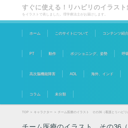
すぐに使える！リハビリのイラスト
をイラストで表しました。理学療法士がお届けします。
コンテンツに移動
ホーム
このサイトについて
コンテンツ紹
PT
動作
ポジショニング、姿勢
呼
高次脳機能障害
ADL
海外、インド
コラム
未分類
TOP
>
キャラクター
>
チーム医療のイラスト その36（看護とリハビリ
チーム医療のイラスト その36