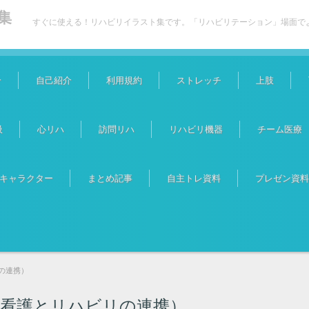
集
すぐに使える！リハビリイラスト集です。「リハビリテーション」場面で
介
自己紹介
利用規約
ストレッチ
上肢
吸
心リハ
訪問リハ
リハビリ機器
チーム医療
キャラクター
まとめ記事
自主トレ資料
プレゼン資料
の連携）
（看護とリハビリの連携）