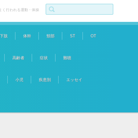
検索:
よく行われる運動・体操
下肢
体幹
頸部
ST
OT
高齢者
症状
難聴
小児
疾患別
エッセイ