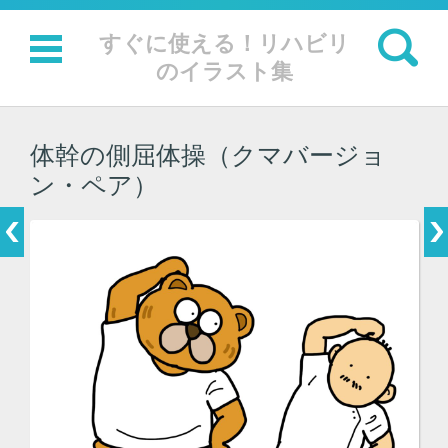
検索:
すぐに使える！リハビリ
のイラスト集
コンテンツに移動
体幹の側屈体操（クマバージョ
ン・ペア）