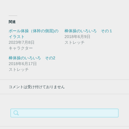
共
は
有
ク
(
リ
新
ッ
し
ク
い
し
関連
ウ
て
ィ
く
ボール体操（体幹の側屈)の
棒体操のいろいろ その１
ン
だ
ド
さ
イラスト
2018年6月9日
ウ
い
2023年7月8日
で
(
ストレッチ
開
新
キャラクター
き
し
ま
い
す
ウ
棒体操のいろいろ その2
)
ィ
2018年6月17日
ン
ド
ストレッチ
ウ
で
開
き
コメントは受け付けておりません
ま
す
)
検
索: