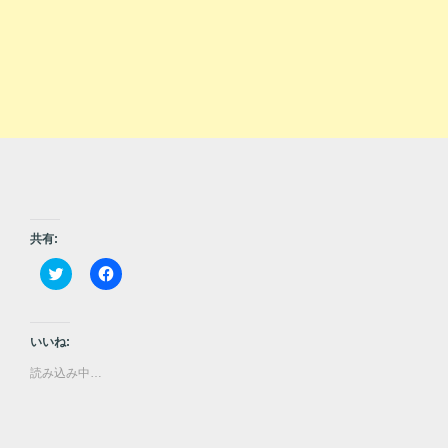
共有:
ク
F
リ
a
ッ
c
ク
e
し
b
て
o
いいね:
T
o
w
k
読み込み中…
i
で
t
共
t
有
e
す
r
る
で
に