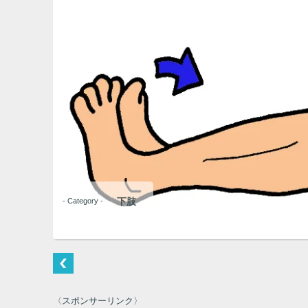
下肢
- Category -
〈スポンサーリンク〉