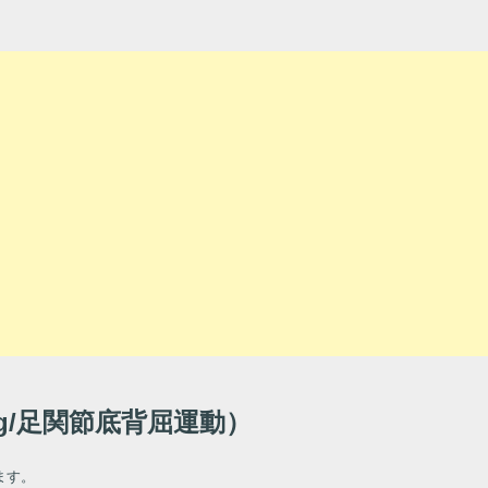
ng/足関節底背屈運動）
ます。