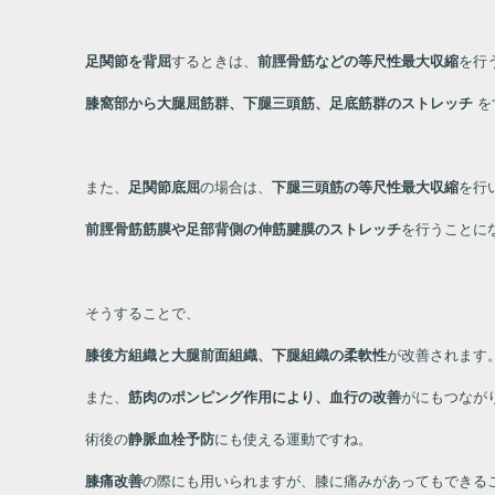
足関節を背屈
するときは、
前脛骨筋などの等尺性最大収縮
を行
膝窩部から大腿屈筋群、下腿三頭筋、足底筋群のストレッチ
を
また、
足関節底屈
の場合は、
下腿三頭筋の等尺性最大収縮
を行
前脛骨筋筋膜や足部背側の伸筋腱膜のストレッチ
を行うことに
そうすることで、
膝後方組織と大腿前面組織、下腿組織の柔軟性
が改善されます
また、
筋肉のポンピング作用により、血行の改善
がにもつなが
術後の
静脈血栓予防
にも使える運動ですね。
膝痛改善
の際にも用いられますが、膝に痛みがあってもできる