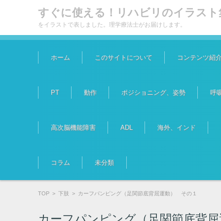
すぐに使える！リハビリのイラスト
をイラストで表しました。理学療法士がお届けします。
コンテンツに移動
ホーム
このサイトについて
コンテンツ紹
PT
動作
ポジショニング、姿勢
呼
高次脳機能障害
ADL
海外、インド
コラム
未分類
TOP
>
下肢
>
カーフパンピング（足関節底背屈運動） その１
カーフパンピング（足関節底背屈