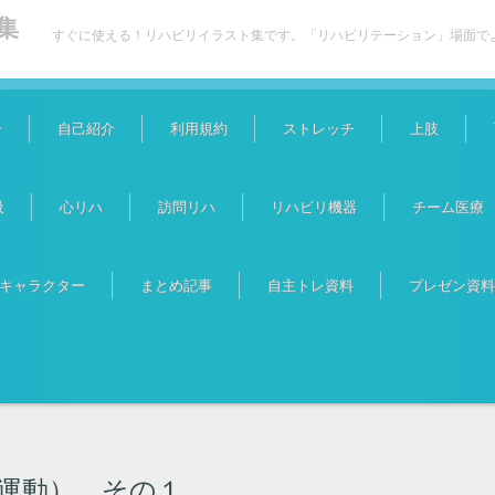
集
すぐに使える！リハビリイラスト集です。「リハビリテーション」場面で
介
自己紹介
利用規約
ストレッチ
上肢
吸
心リハ
訪問リハ
リハビリ機器
チーム医療
キャラクター
まとめ記事
自主トレ資料
プレゼン資料
運動） その１