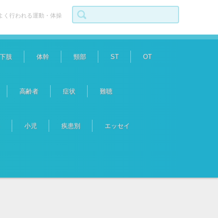
検索:
よく行われる運動・体操
下肢
体幹
頸部
ST
OT
高齢者
症状
難聴
小児
疾患別
エッセイ