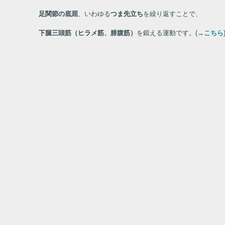
足関節の底屈
、いわゆる
つま先立ち
を繰り返すことで、
下腿三頭筋（ヒラメ筋、腓腹筋）
を鍛える運動です。
(→
こちら