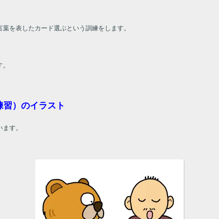
。
言葉を表したカード選ぶという訓練をします。
す。
練習）のイラスト
います。