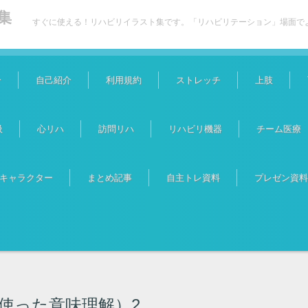
集
すぐに使える！リハビリイラスト集です。「リハビリテーション」場面で
介
自己紹介
利用規約
ストレッチ
上肢
吸
心リハ
訪問リハ
リハビリ機器
チーム医療
キャラクター
まとめ記事
自主トレ資料
プレゼン資料
使った意味理解）2