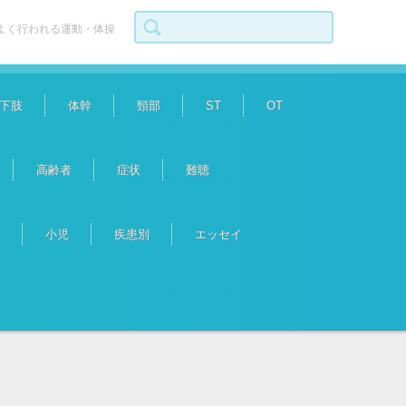
検索:
よく行われる運動・体操
下肢
体幹
頸部
ST
OT
高齢者
症状
難聴
小児
疾患別
エッセイ