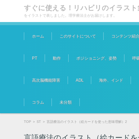
すぐに使える！リハビリのイラスト
をイラストで表しました。理学療法士がお届けします。
コンテンツに移動
ホーム
このサイトについて
コンテンツ紹
PT
動作
ポジショニング、姿勢
呼
高次脳機能障害
ADL
海外、インド
コラム
未分類
TOP
>
ST
>
言語療法のイラスト（絵カードを使った意味理解）2
言語療法のイラスト（絵カードを