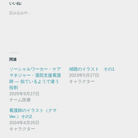
て
o
いいね:
T
o
w
k
読み込み中…
i
で
t
共
t
有
e
す
r
る
で
に
共
は
有
ク
(
リ
新
ッ
し
ク
い
し
関連
ウ
て
ィ
く
ソーシャルワーカー・ケア
傾聴のイラスト その1
ン
だ
ド
さ
マネジャー・退院支援看護
2023年5月27日
ウ
い
師 ― 似ているようで違う
で
(
キャラクター
開
新
役割
き
し
ま
い
2025年9月27日
す
ウ
チーム医療
)
ィ
ン
ド
看護師のイラスト（クマ
ウ
Ver.）その2
で
開
2024年4月25日
き
キャラクター
ま
す
)