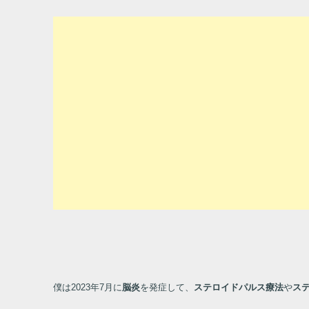
僕は
2023
年
7
月に
脳炎
を発症して、
ステロイドパルス療法
や
ス