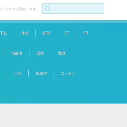
検索:
よく行われる運動・体操
下肢
体幹
頸部
ST
OT
高齢者
症状
難聴
小児
疾患別
エッセイ