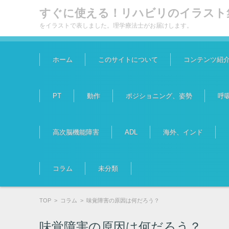
すぐに使える！リハビリのイラスト
をイラストで表しました。理学療法士がお届けします。
コンテンツに移動
ホーム
このサイトについて
コンテンツ紹
PT
動作
ポジショニング、姿勢
呼
高次脳機能障害
ADL
海外、インド
コラム
未分類
TOP
>
コラム
>
味覚障害の原因は何だろう？
味覚障害の原因は何だろう？