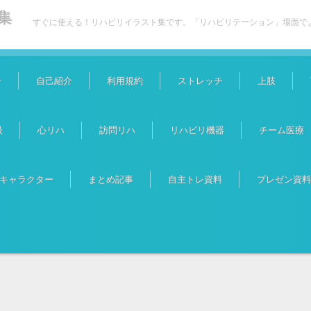
集
すぐに使える！リハビリイラスト集です。「リハビリテーション」場面で
介
自己紹介
利用規約
ストレッチ
上肢
吸
心リハ
訪問リハ
リハビリ機器
チーム医療
キャラクター
まとめ記事
自主トレ資料
プレゼン資料