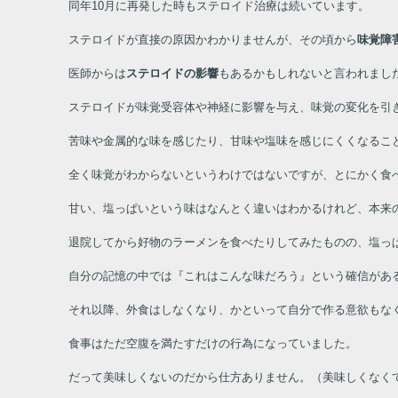
同年10
月に再発した時もステロイド治療は続いています。
ステロイドが直接の原因かわかりませんが、その頃から
味覚障
医師からは
ステロイドの影響
もあるかもしれないと言われまし
ステロイドが味覚受容体や神経に影響を与え、味覚の変化を引
苦味や金属的な味を感じたり、甘味や塩味を感じにくくなるこ
全く味覚がわからないというわけではないですが、とにかく食
甘い、塩っぱいという味はなんとく違いはわかるけれど、本来
退院してから好物のラーメンを食べたりしてみたものの、塩っ
自分の記憶の中では『これはこんな味だろう』という確信があ
それ以降、外食はしなくなり、かといって自分で作る意欲もな
食事はただ空腹を満たすだけの行為になっていました。
だって美味しくないのだから仕方ありません。（美味しくなく