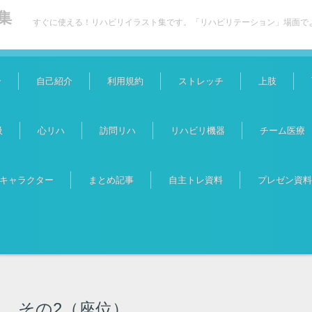
集
すぐに使える！リハビリイラスト集です。「リハビリテーション」場面で
介
自己紹介
利用規約
ストレッチ
上肢
吸
心リハ
訪問リハ
リハビリ機器
チーム医療
キャラクター
まとめ記事
自主トレ資料
プレゼン資料
）
 その2（座位）