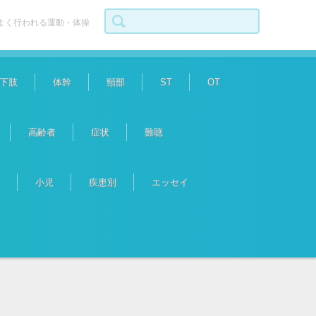
検索:
よく行われる運動・体操
下肢
体幹
頸部
ST
OT
高齢者
症状
難聴
小児
疾患別
エッセイ