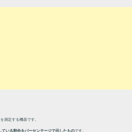
）
を測定する機器です。
している割合をパーセンテージで示したもの
です。