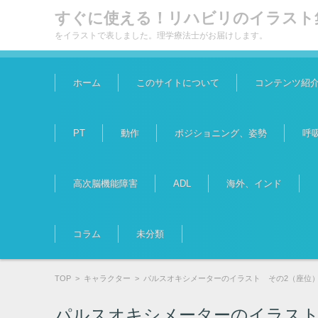
すぐに使える！リハビリのイラスト
をイラストで表しました。理学療法士がお届けします。
コンテンツに移動
ホーム
このサイトについて
コンテンツ紹
PT
動作
ポジショニング、姿勢
呼
高次脳機能障害
ADL
海外、インド
コラム
未分類
TOP
>
キャラクター
>
パルスオキシメーターのイラスト その2（座位
パルスオキシメーターのイラスト