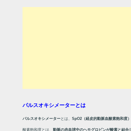
パルスオキシメーターとは
パルスオキシメーター
とは、
SpO2（
経皮的動脈血酸素飽和度
酸素飽和度とは、
動脈の赤血球中のヘモグロビンが酸素と結合