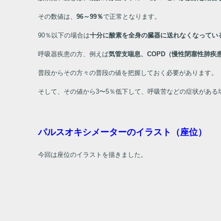
その数値は、
96
～
99
％
で正常となります。
90％以下の場合は
十分に酸素を全身の臓器に送れなくなってい
呼吸器疾患の方、例えば
気管支喘息、
COPD
（慢性閉塞性肺疾
普段からその方々の普段の値を把握しておく必要があります。
そして、その値から3〜5％低下して、呼吸苦などの症状がある
パルスオキシメーターのイラスト（座位）
今回は座位のイラストを描きました。